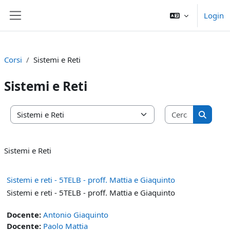
Vai al contenuto principale
Login
Pannello laterale
Corsi
Sistemi e Reti
Sistemi e Reti
Cerca cors
Categorie di corso
Cerca c
Sistemi e Reti
Sistemi e reti - 5TELB - proff. Mattia e Giaquinto
Sistemi e reti - 5TELB - proff. Mattia e Giaquinto
Docente:
Antonio Giaquinto
Docente:
Paolo Mattia