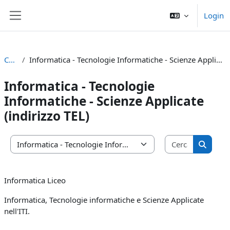
Vai al contenuto principale
Login
Pannello laterale
Corsi
Informatica - Tecnologie Informatiche - Scienze Applicate (indirizzo TEL)
Informatica - Tecnologie
Informatiche - Scienze Applicate
(indirizzo TEL)
Cerca cors
Categorie di corso
Cerca c
Informatica Liceo
Informatica, Tecnologie informatiche e Scienze Applicate
nell'ITI.